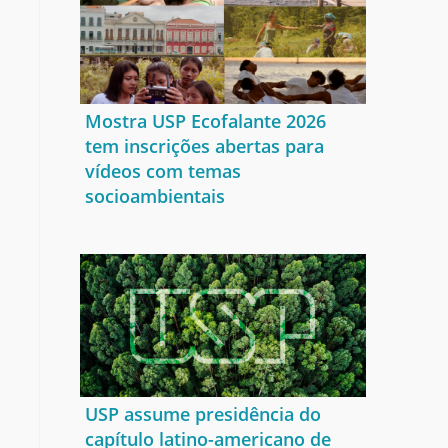
Mostra USP Ecofalante 2026
tem inscrições abertas para
vídeos com temas
socioambientais
USP assume presidência do
capítulo latino-americano de