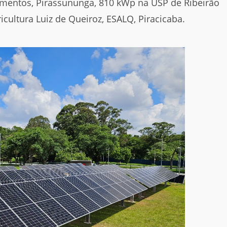
imentos, Pirassununga, 810 kWp na USP de Ribeirão
icultura Luiz de Queiroz, ESALQ, Piracicaba.