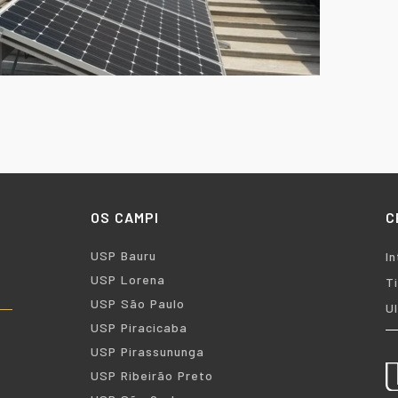
OS CAMPI
C
USP Bauru
I
USP Lorena
T
USP São Paulo
U
USP Piracicaba
USP Pirassununga
USP Ribeirão Preto