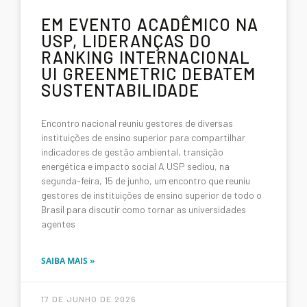
EM EVENTO ACADÊMICO NA
USP, LIDERANÇAS DO
RANKING INTERNACIONAL
UI GREENMETRIC DEBATEM
SUSTENTABILIDADE
Encontro nacional reuniu gestores de diversas
instituições de ensino superior para compartilhar
indicadores de gestão ambiental, transição
energética e impacto social A USP sediou, na
segunda-feira, 15 de junho, um encontro que reuniu
gestores de instituições de ensino superior de todo o
Brasil para discutir como tornar as universidades
agentes
SAIBA MAIS »
17 DE JUNHO DE 2026