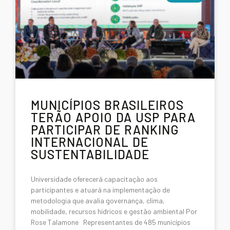
MUNICÍPIOS BRASILEIROS
TERÃO APOIO DA USP PARA
PARTICIPAR DE RANKING
INTERNACIONAL DE
SUSTENTABILIDADE
Universidade oferecerá capacitação aos
participantes e atuará na implementação de
metodologia que avalia governança, clima,
mobilidade, recursos hídricos e gestão ambiental Por
Rose Talamone Representantes de 485 municípios