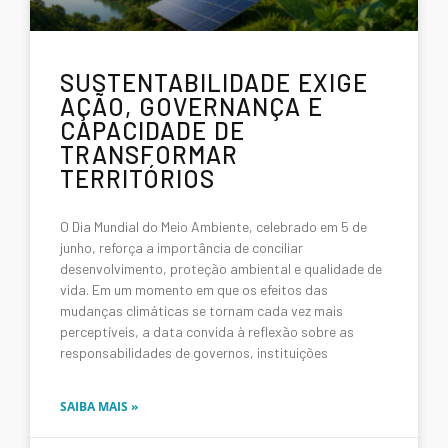
SUSTENTABILIDADE EXIGE
AÇÃO, GOVERNANÇA E
CAPACIDADE DE
TRANSFORMAR
TERRITÓRIOS
O Dia Mundial do Meio Ambiente, celebrado em 5 de
junho, reforça a importância de conciliar
desenvolvimento, proteção ambiental e qualidade de
vida. Em um momento em que os efeitos das
mudanças climáticas se tornam cada vez mais
perceptíveis, a data convida à reflexão sobre as
responsabilidades de governos, instituições
SAIBA MAIS »